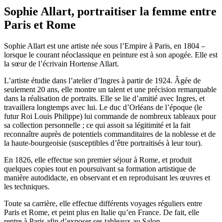
Sophie Allart, portraitiser la femme entre
Paris et Rome
Sophie Allart est une artiste née sous l’Empire à Paris, en 1804 –
lorsque le courant néoclassique en peinture est à son apogée. Elle est
la sœur de l’écrivain Hortense Allart.
L’artiste étudie dans l’atelier d’Ingres à partir de 1924. Âgée de
seulement 20 ans, elle montre un talent et une précision remarquable
dans la réalisation de portraits. Elle se lie d’amitié avec Ingres, et
travaillera longtemps avec lui. Le duc d’Orléans de l’époque (le
futur Roi Louis Philippe) lui commande de nombreux tableaux pour
sa collection personnelle ; ce qui assoit sa légitimité et la fait
reconnaître auprès de potentiels commanditaires de la noblesse et de
la haute-bourgeoisie (susceptibles d’être portraitisés à leur tour).
En 1826, elle effectue son premier séjour à Rome, et produit
quelques copies tout en poursuivant sa formation artistique de
manière autodidacte, en observant et en reproduisant les œuvres et
les techniques.
Toute sa carrière, elle effectue différents voyages réguliers entre
Paris et Rome, et peint plus en Italie qu’en France. De fait, elle
rentre à Paris afin d’exposer ses tableaux au Salon.