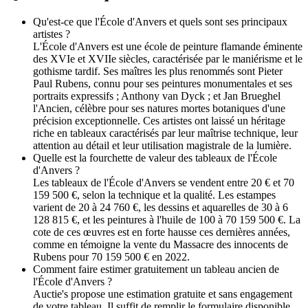
Qu'est-ce que l'École d'Anvers et quels sont ses principaux
artistes ?
L'École d'Anvers est une école de peinture flamande éminente
des XVIe et XVIIe siècles, caractérisée par le maniérisme et le
gothisme tardif. Ses maîtres les plus renommés sont Pieter
Paul Rubens, connu pour ses peintures monumentales et ses
portraits expressifs ; Anthony van Dyck ; et Jan Brueghel
l'Ancien, célèbre pour ses natures mortes botaniques d'une
précision exceptionnelle. Ces artistes ont laissé un héritage
riche en tableaux caractérisés par leur maîtrise technique, leur
attention au détail et leur utilisation magistrale de la lumière.
Quelle est la fourchette de valeur des tableaux de l'École
d'Anvers ?
Les tableaux de l'École d'Anvers se vendent entre 20 € et 70
159 500 €, selon la technique et la qualité. Les estampes
varient de 20 à 24 760 €, les dessins et aquarelles de 30 à 6
128 815 €, et les peintures à l'huile de 100 à 70 159 500 €. La
cote de ces œuvres est en forte hausse ces dernières années,
comme en témoigne la vente du Massacre des innocents de
Rubens pour 70 159 500 € en 2022.
Comment faire estimer gratuitement un tableau ancien de
l'École d'Anvers ?
Auctie's propose une estimation gratuite et sans engagement
de votre tableau. Il suffit de remplir le formulaire disponible