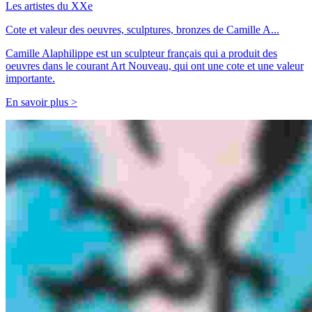
Les artistes du XXe
Cote et valeur des oeuvres, sculptures, bronzes de Camille A...
Camille Alaphilippe est un sculpteur français qui a produit des
oeuvres dans le courant Art Nouveau, qui ont une cote et une valeur
importante.
En savoir plus >