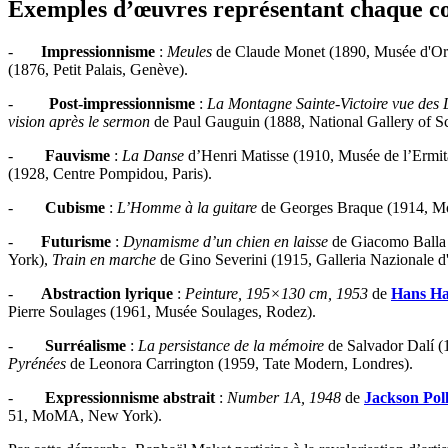
Exemples d’œuvres représentant chaque co
-
Impressionnisme
:
Meules
de Claude Monet (1890, Musée d'Ors
(1876, Petit Palais, Genève).
-
Post-impressionnisme
:
La Montagne Sainte-Victoire vue des 
vision après le sermon
de Paul Gauguin (1888, National Gallery of S
-
Fauvisme
:
La Danse
d’Henri Matisse (1910, Musée de l’Ermit
(1928, Centre Pompidou, Paris).
-
Cubisme
:
L’Homme à la guitare
de Georges Braque (1914, 
-
Futurisme
:
Dynamisme d’un chien en laisse
de Giacomo Balla 
York),
Train en marche
de Gino Severini (1915, Galleria Nazionale 
-
Abstraction lyrique
:
Peinture, 195×130 cm, 1953
de
Hans Ha
Pierre Soulages (1961, Musée Soulages, Rodez).
-
Surréalisme
:
La persistance de la mémoire
de Salvador Dalí
Pyrénées
de Leonora Carrington (1959, Tate Modern, Londres).
-
Expressionnisme abstrait
:
Number 1A, 1948
de
Jackson Pol
51, MoMA, New York).