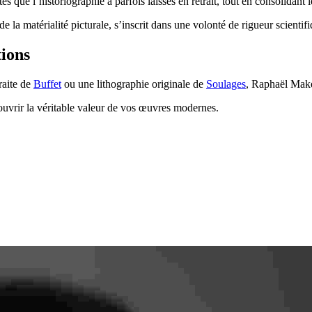
es que l’historiographie a parfois laissés en retrait, tout en consolidan
 de la matérialité picturale, s’inscrit dans une volonté de rigueur scient
tions
raite de
Buffet
ou une lithographie originale de
Soulages
, Raphaël Maket
couvrir la véritable valeur de vos œuvres modernes.