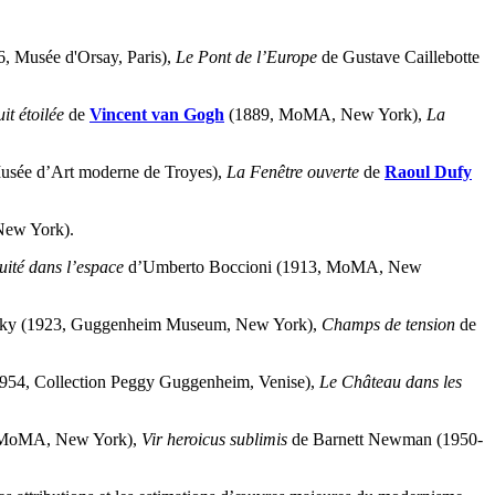
, Musée d'Orsay, Paris),
Le Pont de l’Europe
de Gustave Caillebotte
it étoilée
de
Vincent van Gogh
(1889, MoMA, New York),
La
usée d’Art moderne de Troyes),
La Fenêtre ouverte
de
Raoul Dufy
New York).
ité dans l’espace
d’Umberto Boccioni (1913, MoMA, New
sky (1923, Guggenheim Museum, New York),
Champs de tension
de
954, Collection Peggy Guggenheim, Venise),
Le Château dans les
, MoMA, New York),
Vir heroicus sublimis
de Barnett Newman (1950-