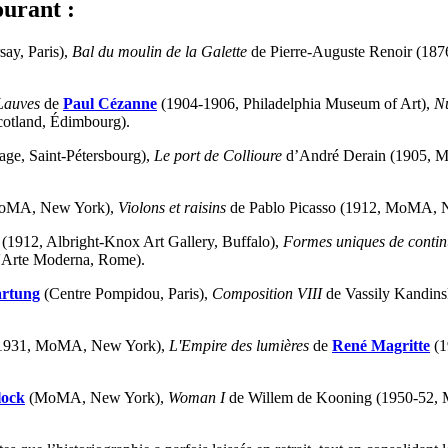
urant :
ay, Paris),
Bal du moulin de la Galette
de Pierre-Auguste Renoir (1876
Lauves
de
Paul Cézanne
(1904-1906, Philadelphia Museum of Art),
Nu
cotland, Édimbourg).
age, Saint-Pétersbourg),
Le port de Collioure
d’André Derain (1905, M
MoMA, New York),
Violons et raisins
de Pablo Picasso (1912, MoMA, 
(1912, Albright-Knox Art Gallery, Buffalo),
Formes uniques de continu
d'Arte Moderna, Rome).
rtung
(Centre Pompidou, Paris),
Composition VIII
de Vassily Kandin
 (1931, MoMA, New York),
L'Empire des lumières
de
René Magritte
(1
lock
(MoMA, New York),
Woman I
de Willem de Kooning (1950-52