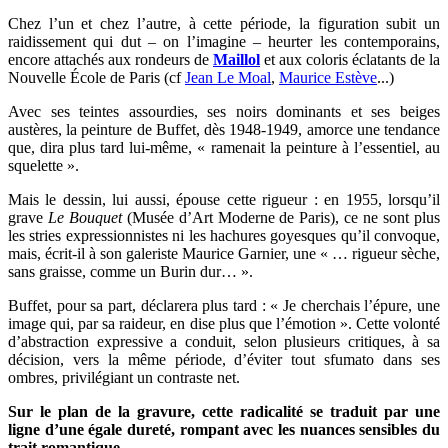
Chez l’un et chez l’autre, à cette période, la figuration subit un
raidissement qui dut – on l’imagine – heurter les contemporains,
encore attachés aux rondeurs de
Maillol
et aux coloris éclatants de la
Nouvelle École de Paris (cf
Jean Le Moal
,
Maurice Estève
...)
Avec ses teintes assourdies, ses noirs dominants et ses beiges
austères, la peinture de Buffet, dès 1948-1949, amorce une tendance
que, dira plus tard lui-même, « ramenait la peinture à l’essentiel, au
squelette ».
Mais le dessin, lui aussi, épouse cette rigueur : en 1955, lorsqu’il
grave
Le Bouquet
(Musée d’Art Moderne de Paris), ce ne sont plus
les stries expressionnistes ni les hachures goyesques qu’il convoque,
mais, écrit-il à son galeriste Maurice Garnier, une « … rigueur sèche,
sans graisse, comme un Burin dur… ».
Buffet, pour sa part, déclarera plus tard : « Je cherchais l’épure, une
image qui, par sa raideur, en dise plus que l’émotion ». Cette volonté
d’abstraction expressive a conduit, selon plusieurs critiques, à sa
décision, vers la même période, d’éviter tout sfumato dans ses
ombres, privilégiant un contraste net.
Sur le plan de la gravure, cette radicalité se traduit par une
ligne d’une égale dureté, rompant avec les nuances sensibles du
trait romantique.