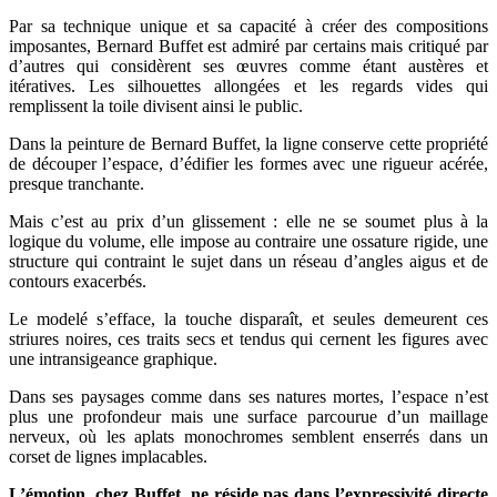
Par sa technique unique et sa capacité à créer des compositions
imposantes, Bernard Buffet est admiré par certains mais critiqué par
d’autres qui considèrent ses œuvres comme étant austères et
itératives. Les silhouettes allongées et les regards vides qui
remplissent la toile divisent ainsi le public.
Dans la peinture de Bernard Buffet, la ligne conserve cette propriété
de découper l’espace, d’édifier les formes avec une rigueur acérée,
presque tranchante.
Mais c’est au prix d’un glissement : elle ne se soumet plus à la
logique du volume, elle impose au contraire une ossature rigide, une
structure qui contraint le sujet dans un réseau d’angles aigus et de
contours exacerbés.
Le modelé s’efface, la touche disparaît, et seules demeurent ces
striures noires, ces traits secs et tendus qui cernent les figures avec
une intransigeance graphique.
Dans ses paysages comme dans ses natures mortes, l’espace n’est
plus une profondeur mais une surface parcourue d’un maillage
nerveux, où les aplats monochromes semblent enserrés dans un
corset de lignes implacables.
L’émotion, chez Buffet, ne réside pas dans l’expressivité directe