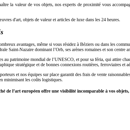
ître la valeur de vos objets, nos experts de proximité vous accompagne
res d'art, objets de valeur et articles de luxe dans les 24 heures.
is
 nombreux avantages, même si vous résidez à Béziers ou dans les commu
rale Saint-Nazaire dominant l’Orb, ses arènes romaines et son centre anc
ites au patrimoine mondial de l’UNESCO, et pour sa féria, qui attire ch
phique stratégique et de bonnes connexions routières, ferroviaires et aé
sporteurs et nos équipes sur place garantit des frais de vente raisonnab
en minimisant les coûts logistiques.
é de l’art européen offre une visibilité incomparable à vos objets,