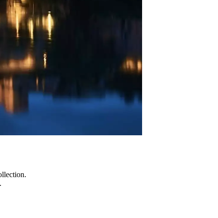
llection.
.