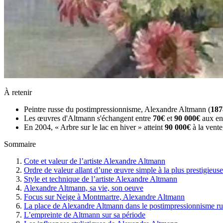
À retenir
Peintre russe du postimpressionnisme, Alexandre Altmann (
187
Les œuvres d'Altmann s'échangent entre
70€
et
90 000€
aux enc
En 2004, « Arbre sur le lac en hiver » atteint
90 000€
à la vente
Sommaire
Cote et valeur de l’artiste Alexandre Altmann
Ordre de valeur allant d’une œuvre simple à la plus prestigieuse
Style et technique de l’artiste Alexandre Altmann
Alexandre Altmann, sa vie, son oeuve
Focus sur Neige à Montmartre, Alexandre Altmann
La place de Alexandre Altmann dans le postimpressionnisme ru
L’empreinte de Altmann sur sa période