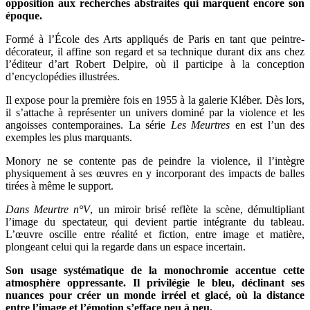
opposition aux recherches abstraites qui marquent encore son
époque.
Formé à l’École des Arts appliqués de Paris en tant que peintre-
décorateur, il affine son regard et sa technique durant dix ans chez
l’éditeur d’art Robert Delpire, où il participe à la conception
d’encyclopédies illustrées.
Il expose pour la première fois en 1955 à la galerie Kléber. Dès lors,
il s’attache à représenter un univers dominé par la violence et les
angoisses contemporaines. La série
Les Meurtres
en est l’un des
exemples les plus marquants.
Monory ne se contente pas de peindre la violence, il l’intègre
physiquement à ses œuvres en y incorporant des impacts de balles
tirées à même le support.
Dans Meurtre n°V
, un miroir brisé reflète la scène, démultipliant
l’image du spectateur, qui devient partie intégrante du tableau.
L’œuvre oscille entre réalité et fiction, entre image et matière,
plongeant celui qui la regarde dans un espace incertain.
Son usage systématique de la monochromie accentue cette
atmosphère oppressante. Il privilégie le bleu, déclinant ses
nuances pour créer un monde irréel et glacé, où la distance
entre l’image et l’émotion s’efface peu à peu.