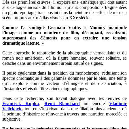
Dès ses premières œuvres, il explore une esthétique qui doit autant
aux cadrages incisifs du film noir qu’aux compositions fragmentées
du photoreportage, transposant dans la peinture des effets de mise en
scène propres aux médias visuels du XXe siècle.
Comme l’a souligné Germain Viatte, « Monory manipule
l’image comme un monteur de film, découpant, recadrant,
superposant des éléments pour en extraire une tension
dramatique latente. »
Cette approche le rapproche de la photographie vernaculaire et du
roman noir américain, où la figure humaine, souvent solitaire, se
détache dans un environnement urbain saturé de signes.
Il puise également dans la tradition du monochrome, réduisant son
spectre chromatique à des gammes dominées par le bleu, une teinte
qu’il exploite comme vecteur d’étrangeté et de distanciation, à
l’instar des effets de filtres cinématographiques.
Dans cette recherche, son travail dialogue avec les œuvres de
Frantisek Kupka
,
Rémi Blanchard
ou encore
Vladimir
Velickovic
, tout en s’inscrivant dans une filiation plus ancienne, où
la peinture d’histoire se réinvente à travers une narration morcelée et
subjective.
En jouant sur la mémoire fragmentaire et la recomposition des