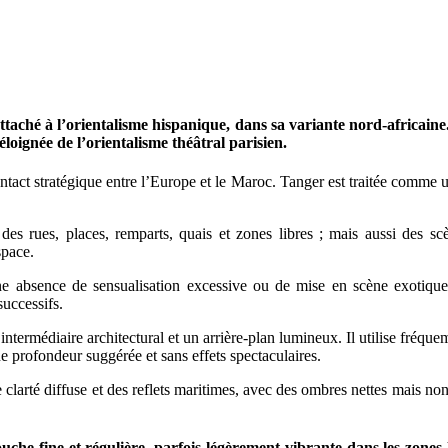
ttaché à l’orientalisme hispanique, dans sa variante nord-africain
loignée de l’orientalisme théâtral parisien.
ontact stratégique entre l’Europe et le Maroc. Tanger est traitée comme
des rues, places, remparts, quais et zones libres ; mais aussi des sc
space.
e absence de sensualisation excessive ou de mise en scène exotique. Il
successifs.
intermédiaire architectural et un arrière-plan lumineux. Il utilise fréque
e profondeur suggérée et sans effets spectaculaires.
 clarté diffuse et des reflets maritimes, avec des ombres nettes mais non
touche fine et régulière, parfois légèrement vibrante dans les zones