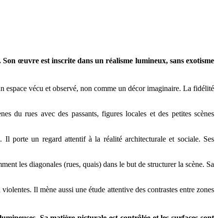
e. Son œuvre est inscrite dans un réalisme lumineux, sans exotisme
 un espace vécu et observé, non comme un décor imaginaire. La fidélité
ènes du rues avec des passants, figures locales et des petites scènes
 porte un regard attentif à la réalité architecturale et sociale. Ses
mment les diagonales (rues, quais) dans le but de structurer la scène. Sa
 violentes. Il mène aussi une étude attentive des contrastes entre zones
 lumineuses. Sa matière picturale est contrôlée et les surfaces sont