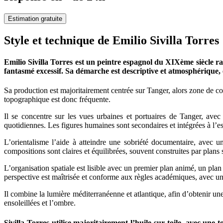
Estimation gratuite
Style et technique de Emilio Sivilla Torres
Emilio Sivilla Torres est un peintre espagnol du XIXème siècle ra
fantasmé excessif. Sa démarche est descriptive et atmosphérique, é
Sa production est majoritairement centrée sur Tanger, alors zone de c
topographique est donc fréquente.
Il se concentre sur les vues urbaines et portuaires de Tanger, avec 
quotidiennes. Les figures humaines sont secondaires et intégrées à l’e
L’orientalisme l’aide à atteindre une sobriété documentaire, avec un
compositions sont claires et équilibrées, souvent construites par plans 
L’organisation spatiale est lisible avec un premier plan animé, un plan 
perspective est maîtrisée et conforme aux règles académiques, avec un
Il combine la lumière méditerranéenne et atlantique, afin d’obtenir une
ensoleillées et l’ombre.
Sivilla Torres utilise majoritairement l’huile sur toile, avec une 