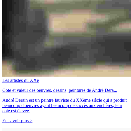
Les artistes du XXe
Cote et valeur des oeuvres, dessins, peintures de André Dera...
André Derain est un peintre fauviste du XXème siècle qui a produit
beaucoup d'oeuvres ayant beaucoup de succès aux enchères, leur
coté est élevée.
En savoir plus >