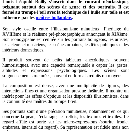
Louis Léopold Boilly s’inscrit dans le courant néoclassique,
peignant surtout des scènes de genre et des portraits. Il est
formé au trompe-l’œil avec la technique de l’huile sur toile et est
influencé par les
maîtres hollandais
.
Son style oscille entre l’illusionnisme minutieux, l’héritage du
XVIIIème et le réalisme pré-photographique annonçant le XIXème.
Son iconogrpahie est centrée sur les portraits bourgeois, les artistes,
les acteurs et musiciens, les scènes urbaines, les fêtes publiques et les
intérieurs domestiques.
Il produit souvent de petits tableaux anecdotiques, souvent
humoristiques, avec une capacité remarquable à capter les gestes,
attitudes et expressions psychologiques. Les scènes sont
soigneusement structurées, souvent en formats réduits ou moyens.
La composition est dense, avec une multiplicité de figures, des
interactions fines et une organisation presque théâtrale. Il montre un
intérêt pour les effets d’optique et les dispositifs illusionnistes, dans
la continuité des maîtres du trompe-l’œil.
Ses portraits sont d’une précision minutieuse, notamment en ce qui
concerne la peau, l’éclairage, les reflets, les textures et textiles. Le
regard affûté est porté sur les micro-expressions (sourire, ironie,
embarras, intensité du regard). Sa représentation est fidèle mais non