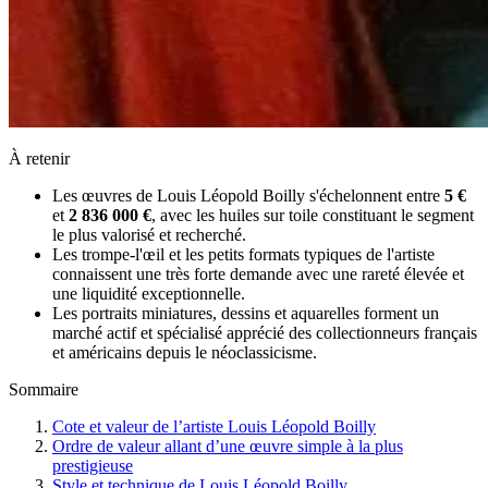
À retenir
Les œuvres de Louis Léopold Boilly s'échelonnent entre
5 €
et
2 836 000 €
, avec les huiles sur toile constituant le segment
le plus valorisé et recherché.
Les trompe-l'œil et les petits formats typiques de l'artiste
connaissent une très forte demande avec une rareté élevée et
une liquidité exceptionnelle.
Les portraits miniatures, dessins et aquarelles forment un
marché actif et spécialisé apprécié des collectionneurs français
et américains depuis le néoclassicisme.
Sommaire
Cote et valeur de l’artiste Louis Léopold Boilly
Ordre de valeur allant d’une œuvre simple à la plus
prestigieuse
Style et technique de Louis Léopold Boilly