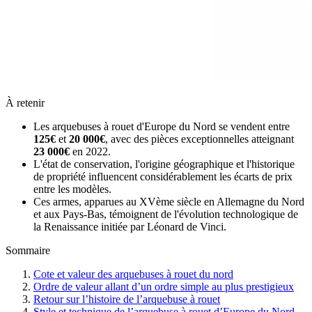
À retenir
Les arquebuses à rouet d'Europe du Nord se vendent entre
125€
et
20 000€
, avec des pièces exceptionnelles atteignant
23 000€
en 2022.
L'état de conservation, l'origine géographique et l'historique
de propriété influencent considérablement les écarts de prix
entre les modèles.
Ces armes, apparues au XVème siècle en Allemagne du Nord
et aux Pays-Bas, témoignent de l'évolution technologique de
la Renaissance initiée par Léonard de Vinci.
Sommaire
Cote et valeur des arquebuses à rouet du nord
Ordre de valeur allant d’un ordre simple au plus prestigieux
Retour sur l’histoire de l’arquebuse à rouet
Style et technique de l’arquebuse à rouet d’Europe du Nord