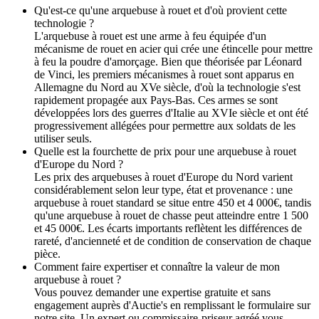
Qu'est-ce qu'une arquebuse à rouet et d'où provient cette
technologie ?
L'arquebuse à rouet est une arme à feu équipée d'un
mécanisme de rouet en acier qui crée une étincelle pour mettre
à feu la poudre d'amorçage. Bien que théorisée par Léonard
de Vinci, les premiers mécanismes à rouet sont apparus en
Allemagne du Nord au XVe siècle, d'où la technologie s'est
rapidement propagée aux Pays-Bas. Ces armes se sont
développées lors des guerres d'Italie au XVIe siècle et ont été
progressivement allégées pour permettre aux soldats de les
utiliser seuls.
Quelle est la fourchette de prix pour une arquebuse à rouet
d'Europe du Nord ?
Les prix des arquebuses à rouet d'Europe du Nord varient
considérablement selon leur type, état et provenance : une
arquebuse à rouet standard se situe entre 450 et 4 000€, tandis
qu'une arquebuse à rouet de chasse peut atteindre entre 1 500
et 45 000€. Les écarts importants reflètent les différences de
rareté, d'ancienneté et de condition de conservation de chaque
pièce.
Comment faire expertiser et connaître la valeur de mon
arquebuse à rouet ?
Vous pouvez demander une expertise gratuite et sans
engagement auprès d'Auctie's en remplissant le formulaire sur
notre site. Un expert ou commissaire-priseur agréé vous