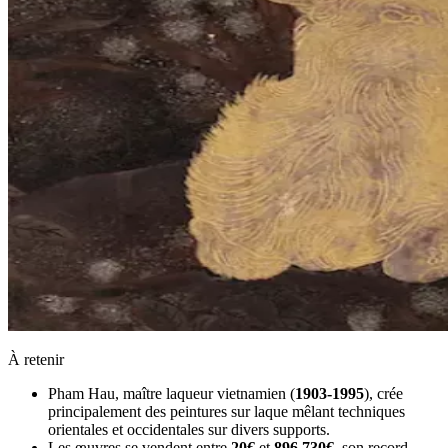
À retenir
Pham Hau, maître laqueur vietnamien (
1903-1995
), crée
principalement des peintures sur laque mêlant techniques
orientales et occidentales sur divers supports.
Les œuvres se vendent entre
20€
et
896 730€
, son record