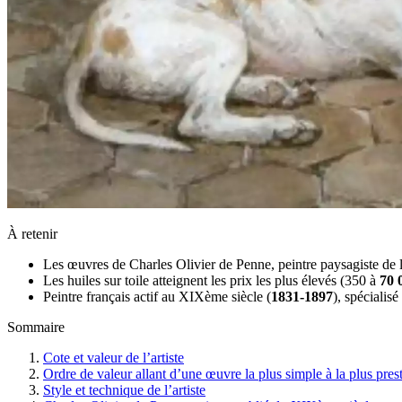
À retenir
Les œuvres de Charles Olivier de Penne, peintre paysagiste de l
Les huiles sur toile atteignent les prix les plus élevés (350 à
70 
Peintre français actif au XIXème siècle (
1831-1897
), spécialis
Sommaire
Cote et valeur de l’artiste
Ordre de valeur allant d’une œuvre la plus simple à la plus pres
Style et technique de l’artiste