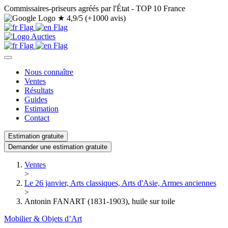
Commissaires-priseurs agréés par l'État - TOP 10 France
★
4,9/5 (+1000 avis)
Nous connaître
Ventes
Résultats
Guides
Estimation
Contact
Estimation gratuite
Demander une estimation gratuite
Ventes
>
Le 26 janvier, Arts classiques, Arts d'Asie, Armes anciennes
>
Antonin FANART (1831-1903), huile sur toile
Mobilier & Objets d’Art