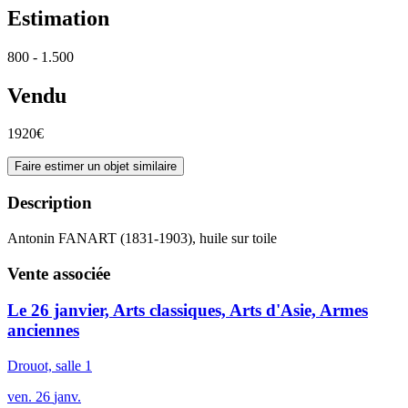
Estimation
800 - 1.500
Vendu
1920€
Faire estimer un objet similaire
Description
Antonin FANART (1831-1903), huile sur toile
Vente associée
Le 26 janvier, Arts classiques, Arts d'Asie, Armes
anciennes
Drouot, salle 1
ven.
26
janv.