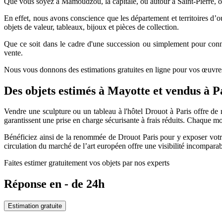
Que vous soyez à Mamoudzou, la capitale, ou autour à Saint-Pierre, 
En effet, nous avons conscience que les département et territoires d’out
objets de valeur, tableaux, bijoux et pièces de collection.
Que ce soit dans le cadre d'une succession ou simplement pour conna
vente.
Nous vous donnons des estimations gratuites en ligne pour vos œuvres d
Des objets estimés à Mayotte et vendus à P
Vendre une sculpture ou un tableau à l'hôtel Drouot à Paris offre de
garantissent une prise en charge sécurisante à frais réduits. Chaque m
Bénéficiez ainsi de la renommée de Drouot Paris pour y exposer votre 
circulation du marché de l’art européen offre une visibilité incomparab
Faites estimer gratuitement vos objets par nos experts
Réponse en - de 24h
Estimation gratuite