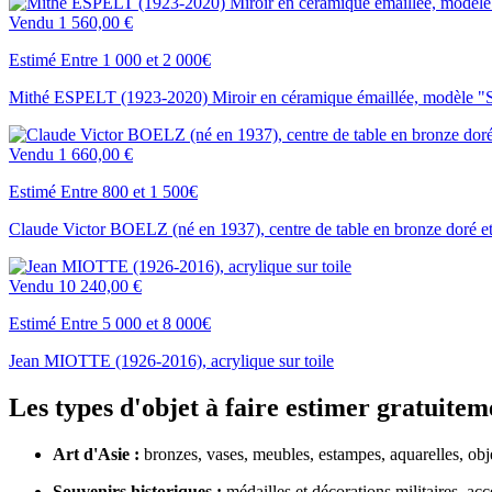
Vendu
1 560,00 €
Estimé Entre 1 000 et 2 000€
Mithé ESPELT (1923-2020) Miroir en céramique émaillée, modèle "S
Vendu
1 660,00 €
Estimé Entre 800 et 1 500€
Claude Victor BOELZ (né en 1937), centre de table en bronze doré et
Vendu
10 240,00 €
Estimé Entre 5 000 et 8 000€
Jean MIOTTE (1926-2016), acrylique sur toile
Les types d'objet à faire estimer gratuitem
Art d'Asie :
bronzes, vases, meubles, estampes, aquarelles, obje
Souvenirs historiques :
médailles et décorations militaires, ac