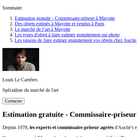
Sommaire
Estimation gratuite - Commissaire-priseur à Mayotte
Des objets estimés à Mayotte et vendus à Paris
Le marché de l’art à Mayotte
Les types d'objet à faire estimer gratuitement sur photo
Les raisons de faire estimer gratuitement vos objets chez Auctie
Louis Le Carréres
Spécialiste du marché de l'art
Contacter
Estimation gratuite - Commissaire-priseu
Depuis 1978,
les experts et commissaire-priseur agréés
d'Auctie's e