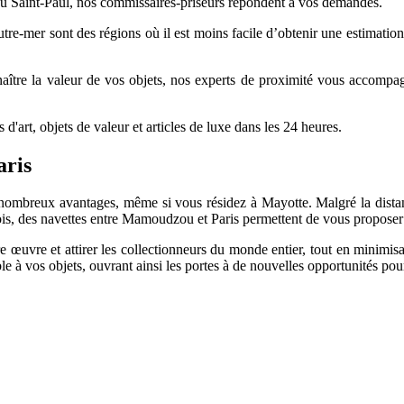
ou Saint-Paul, nos commissaires-priseurs répondent à vos demandes.
re-mer sont des régions où il est moins facile d’obtenir une estimation gr
ître la valeur de vos objets, nos experts de proximité vous accompagne
'art, objets de valeur et articles de luxe dans les 24 heures.
aris
 nombreux avantages, même si vous résidez à Mayotte. Malgré la distan
ois, des navettes entre Mamoudzou et Paris permettent de vous proposer 
œuvre et attirer les collectionneurs du monde entier, tout en minimisan
le à vos objets, ouvrant ainsi les portes à de nouvelles opportunités pour