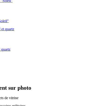
oleil"
 quartz
ent sur photo
ts de vitrine
cessoires militaires…