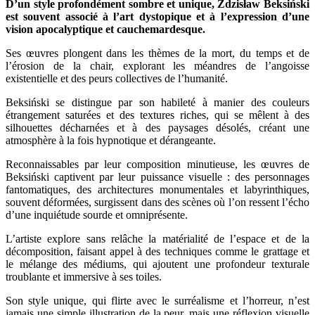
D’un style profondément sombre et unique, Zdzisław Beksiński
est souvent associé à l’art dystopique et à l’expression d’une
vision apocalyptique et cauchemardesque.
Ses œuvres plongent dans les thèmes de la mort, du temps et de
l’érosion de la chair, explorant les méandres de l’angoisse
existentielle et des peurs collectives de l’humanité.
Beksiński se distingue par son habileté à manier des couleurs
étrangement saturées et des textures riches, qui se mêlent à des
silhouettes décharnées et à des paysages désolés, créant une
atmosphère à la fois hypnotique et dérangeante.
Reconnaissables par leur composition minutieuse, les œuvres de
Beksiński captivent par leur puissance visuelle : des personnages
fantomatiques, des architectures monumentales et labyrinthiques,
souvent déformées, surgissent dans des scènes où l’on ressent l’écho
d’une inquiétude sourde et omniprésente.
L’artiste explore sans relâche la matérialité de l’espace et de la
décomposition, faisant appel à des techniques comme le grattage et
le mélange des médiums, qui ajoutent une profondeur texturale
troublante et immersive à ses toiles.
Son style unique, qui flirte avec le surréalisme et l’horreur, n’est
jamais une simple illustration de la peur, mais une réflexion visuelle