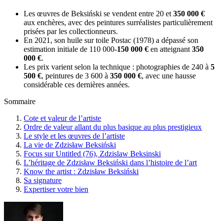
Les œuvres de Beksiński se vendent entre 20 et
350 000 €
aux enchères, avec des peintures surréalistes particulièrement
prisées par les collectionneurs.
En 2021, son huile sur toile Postac (1978) a dépassé son
estimation initiale de 110 000-
150 000 €
en atteignant
350
000 €
.
Les prix varient selon la technique : photographies de 240 à
5
500 €
, peintures de 3 600 à
350 000 €
, avec une hausse
considérable ces dernières années.
Sommaire
Cote et valeur de l’artiste
Ordre de valeur allant du plus basique au plus prestigieux
Le style et les œuvres de l’artiste
La vie de Zdzisław Beksiński
Focus sur Untitled (76), Zdzislaw Beksinski
L’héritage de Zdzisław Beksiński dans l’histoire de l’art
Know the artist : Zdzisław Beksiński
Sa signature
Expertiser votre bien