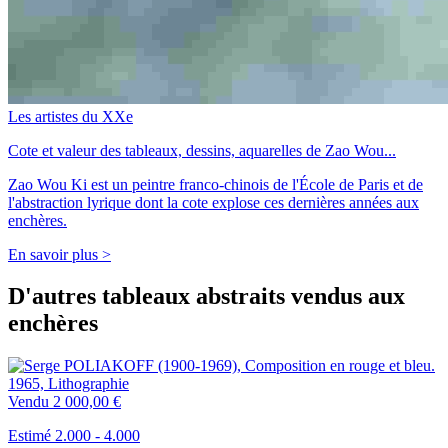
Les artistes du XXe
Cote et valeur des tableaux, dessins, aquarelles de Zao Wou...
Zao Wou Ki est un peintre franco-chinois de l'École de Paris et de
l'abstraction lyrique dont la cote explose ces dernières années aux
enchères.
En savoir plus >
D'autres tableaux abstraits vendus aux
enchères
Vendu
2 000,00 €
Estimé 2.000 - 4.000