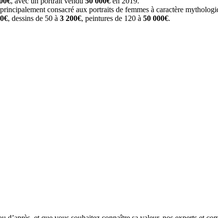
00€
, avec un portrait vendu
50 000€
en 2019.
est principalement consacré aux portraits de femmes à caractère mythologi
0€
, dessins de 50 à
3 200€
, peintures de 120 à
50 000€
.
 d’après, et que vous souhaitez connaître sa valeur, nos experts et comm