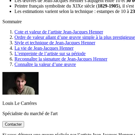
Les œuvres de Jean-Jacques Henner s'adjugent entre 10 et
50 0
Peintre français symboliste du XIXe siècle (
1829-1905
), il s'
Les estimations varient selon la technique : estampes de 10 à
23
Sommaire
Cote et valeur de l’artiste Jean-Jacques Henner
Ordre de valeur allant d’une œuvre simple à la plus prestigieuse
Style et technique de Jean-Jacques Henner
La vie de Jean-Jacques Henner
L’empreinte de l’artiste sur sa période
Reconnaître la signature de Jean-Jacques Henner
Connaître la valeur d’une œuvre
Louis Le Carréres
Spécialiste du marché de l'art
Contacter
Si vous détenez une œuvre réalisée par l’artiste Jean-Jacques Henner ou