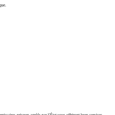
que.
issaires-priseurs agréés par l’État vous offriront leurs services