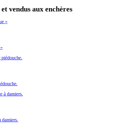
s et vendus aux enchères
 »
iédouche.
 damiers.