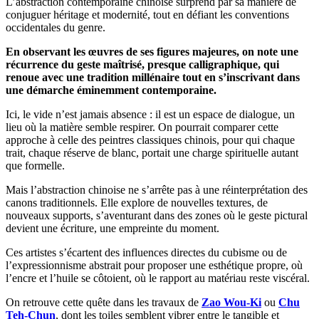
L’abstraction contemporaine chinoise surprend par sa manière de
conjuguer héritage et modernité, tout en défiant les conventions
occidentales du genre.
En observant les œuvres de ses figures majeures, on note une
récurrence du geste maîtrisé, presque calligraphique, qui
renoue avec une tradition millénaire tout en s’inscrivant dans
une démarche éminemment contemporaine.
Ici, le vide n’est jamais absence : il est un espace de dialogue, un
lieu où la matière semble respirer. On pourrait comparer cette
approche à celle des peintres classiques chinois, pour qui chaque
trait, chaque réserve de blanc, portait une charge spirituelle autant
que formelle.
Mais l’abstraction chinoise ne s’arrête pas à une réinterprétation des
canons traditionnels. Elle explore de nouvelles textures, de
nouveaux supports, s’aventurant dans des zones où le geste pictural
devient une écriture, une empreinte du moment.
Ces artistes s’écartent des influences directes du cubisme ou de
l’expressionnisme abstrait pour proposer une esthétique propre, où
l’encre et l’huile se côtoient, où le rapport au matériau reste viscéral.
On retrouve cette quête dans les travaux de
Zao Wou-Ki
ou
Chu
Teh-Chun
, dont les toiles semblent vibrer entre le tangible et