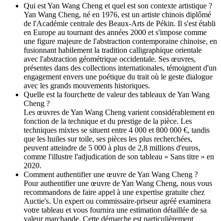
Qui est Yan Wang Cheng et quel est son contexte artistique ?
Yan Wang Cheng, né en 1976, est un artiste chinois diplômé
de l'Académie centrale des Beaux-Arts de Pékin. Il s'est établi
en Europe au tournant des années 2000 et s'impose comme
une figure majeure de l'abstraction contemporaine chinoise, en
fusionnant habilement la tradition calligraphique orientale
avec l'abstraction géométrique occidentale. Ses œuvres,
présentes dans des collections internationales, témoignent d'un
engagement envers une poétique du trait où le geste dialogue
avec les grands mouvements historiques.
Quelle est la fourchette de valeur des tableaux de Yan Wang
Cheng ?
Les œuvres de Yan Wang Cheng varient considérablement en
fonction de la technique et du prestige de la pièce. Les
techniques mixtes se situent entre 4 000 et 800 000 €, tandis
que les huiles sur toile, ses pièces les plus recherchées,
peuvent atteindre de 5 000 à plus de 2,8 millions d'euros,
comme l'illustre l'adjudication de son tableau « Sans titre » en
2020.
Comment authentifier une œuvre de Yan Wang Cheng ?
Pour authentifier une œuvre de Yan Wang Cheng, nous vous
recommandons de faire appel à une expertise gratuite chez
Auctie's. Un expert ou commissaire-priseur agréé examinera
votre tableau et vous fournira une estimation détaillée de sa
valeur marchande. Cette démarche est particulièrement