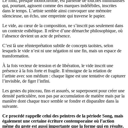
Le fond, presque monochrome, est parsemé de touches minimalistes
qui, pourtant, agissent comme des marques indélébiles, inscrites
dans le temps. L’artiste semble ainsi convoquer une mémoire
silencieuse, un écho, une empreinte qui traverse le papier.
Le vide, au cœur de la composition, ne s’inscrit pas seulement dans
un contexte esthétique. Il relève d’une démarche philosophique, où
l’absence devient un acte de présence.
C’est là une réinterprétation subtile de concepts taoïstes, selon
lesquels le vide n’est ni une négation ni une fin, mais un espace de
transformation.
À la fois vecteur de tension et de libération, le vide inscrit une
présence à la fois forte et fragile. Il témoigne de la relation de
l’artiste avec son médium : chaque ligne est une tentative de capturer
l’invisible, de figer l’infini.
Les gestes du pinceau, fins et assurés, se superposent pour créer une
densité particulière, non pas par accumulation de matière mais par la
manière dont chaque trace semble se fondre et disparaître dans la
suivante.
Ce procédé rappelle celui des peintres de la période Song, mais
également une certaine écriture contemporaine où l’action
même du geste est aussi importante que la forme qui en résulte.