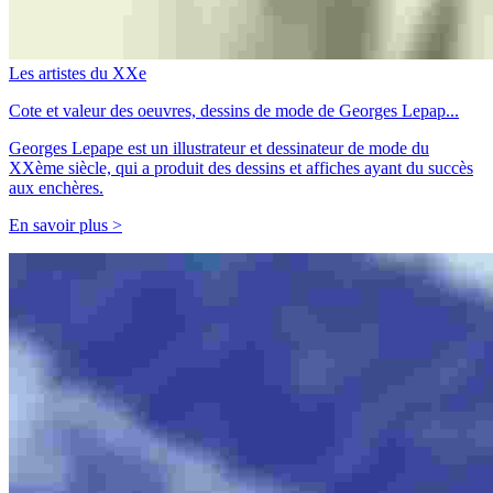
Les artistes du XXe
Cote et valeur des oeuvres, dessins de mode de Georges Lepap...
Georges Lepape est un illustrateur et dessinateur de mode du
XXème siècle, qui a produit des dessins et affiches ayant du succès
aux enchères.
En savoir plus >