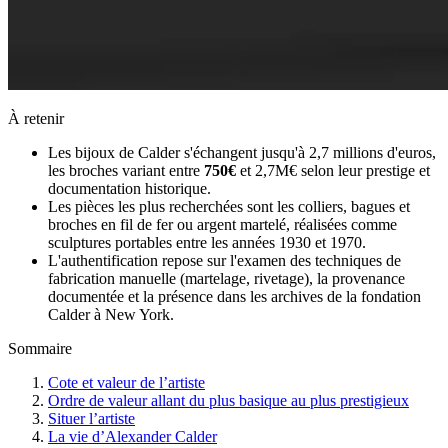
À retenir
Les bijoux de Calder s'échangent jusqu'à 2,7 millions d'euros,
les broches variant entre
750€
et 2,7M€ selon leur prestige et
documentation historique.
Les pièces les plus recherchées sont les colliers, bagues et
broches en fil de fer ou argent martelé, réalisées comme
sculptures portables entre les années 1930 et 1970.
L'authentification repose sur l'examen des techniques de
fabrication manuelle (martelage, rivetage), la provenance
documentée et la présence dans les archives de la fondation
Calder à New York.
Sommaire
Cote et valeur de l’artiste
Ordre de valeur allant du plus basique au plus prestigieux
Situer l’artiste
La vie d’Alexander Calder