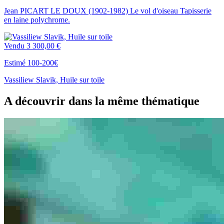
Jean PICART LE DOUX (1902-1982) Le vol d'oiseau Tapisserie
en laine polychrome.
Vendu
3 300,00 €
Estimé 100-200€
Vassiliew Slavik, Huile sur toile
A découvrir dans la même thématique