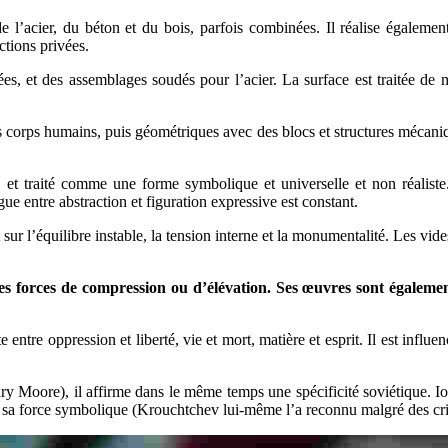
si de l’acier, du béton et du bois, parfois combinées. Il réalise égal
ctions privées.
riées, et des assemblages soudés pour l’acier. La surface est traitée d
corps humains, puis géométriques avec des blocs et structures mécaniqu
, et traité comme une forme symbolique et universelle et non réaliste
e entre abstraction et figuration expressive est constant.
r l’équilibre instable, la tension interne et la monumentalité. Les vide
 des forces de compression ou d’élévation. Ses œuvres sont égale
te entre oppression et liberté, vie et mort, matière et esprit. Il est infl
ry Moore), il affirme dans le même temps une spécificité soviétique. Io
ur sa force symbolique (Krouchtchev lui-même l’a reconnu malgré des crit