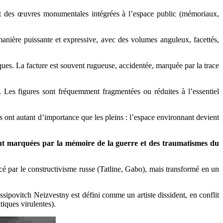
ement des œuvres monumentales intégrées à l’espace public (mémoriaux,
e manière puissante et expressive, avec des volumes anguleux, facettés,
es. La facture est souvent rugueuse, accidentée, marquée par la trace
. Les figures sont fréquemment fragmentées ou réduites à l’essentiel
s ont autant d’importance que les pleins : l’espace environnant devient
ment marquées par la mémoire de la guerre et des traumatismes du
uencé par le constructivisme russe (Tatline, Gabo), mais transformé en un
ssipovitch Neizvestny est défini comme un artiste dissident, en conflit
iques virulentes).