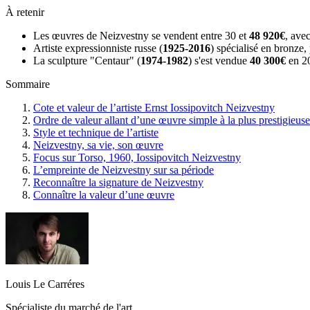
À retenir
Les œuvres de Neizvestny se vendent entre 30 et
48 920€
, ave
Artiste expressionniste russe (
1925-2016
) spécialisé en bronze
La sculpture "Centaur" (
1974-1982
) s'est vendue
40 300€
en 20
Sommaire
Cote et valeur de l’artiste Ernst Iossipovitch Neizvestny
Ordre de valeur allant d’une œuvre simple à la plus prestigieuse
Style et technique de l’artiste
Neizvestny, sa vie, son œuvre
Focus sur Torso, 1960, Iossipovitch Neizvestny
L’empreinte de Neizvestny sur sa période
Reconnaître la signature de Neizvestny
Connaître la valeur d’une œuvre
Louis Le Carréres
Spécialiste du marché de l'art