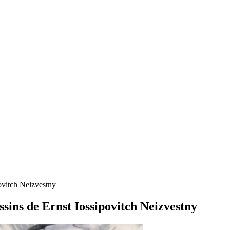
povitch Neizvestny
essins de Ernst Iossipovitch Neizvestny