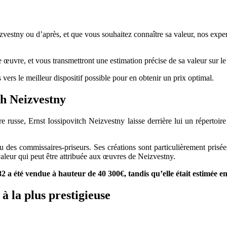
zvestny ou d’après, et que vous souhaitez connaître sa valeur, nos expert
re œuvre, et vous transmettront une estimation précise de sa valeur sur l
 vers le meilleur dispositif possible pour en obtenir un prix optimal.
ch
Neizvestny
e russe, Ernst Iossipovitch Neizvestny laisse derrière lui un répertoire
es commissaires-priseurs. Ses créations sont particulièrement prisées 
valeur qui peut être attribuée aux œuvres de Neizvestny.
982 a été vendue à hauteur de 40 300€, tandis qu’elle était estimée e
à la plus prestigieuse