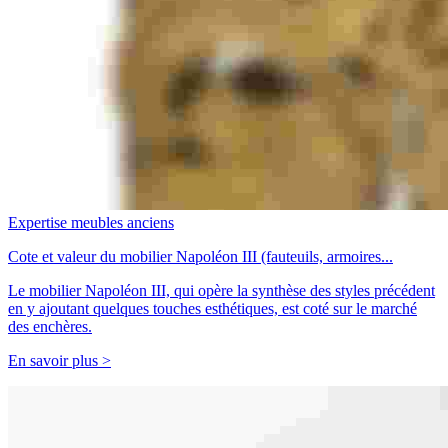
Expertise meubles anciens
Cote et valeur du mobilier Napoléon III (fauteuils, armoires...
Le mobilier Napoléon III, qui opère la synthèse des styles précédent
en y ajoutant quelques touches esthétiques, est coté sur le marché
des enchères.
En savoir plus >