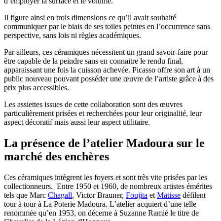
d’employer la surface et le volume.
Il figure ainsi en trois dimensions ce qu’il avait souhaité
communiquer par le biais de ses toiles peintes en l’occurrence sans
perspective, sans lois ni règles académiques.
Par ailleurs, ces céramiques nécessitent un grand savoir-faire pour
être capable de la peindre sans en connaitre le rendu final,
apparaissant une fois la cuisson achevée. Picasso offre son art à un
public nouveau pouvant posséder une œuvre de l’artiste grâce à des
prix plus accessibles.
Les assiettes issues de cette collaboration sont des œuvres
particulièrement prisées et recherchées pour leur originalité, leur
aspect décoratif mais aussi leur aspect utilitaire.
La présence de l’atelier Madoura sur le
marché des enchères
Ces céramiques intègrent les foyers et sont très vite prisées par les
collectionneurs. Entre 1950 et 1960, de nombreux artistes émérites
tels que Marc
Chagall
, Victor Brauner,
Foujita
et
Matisse
défilent
tour à tour à La Poterie Madoura. L’atelier acquiert d’une telle
renommée qu’en 1953, on décerne à Suzanne Ramié le titre de