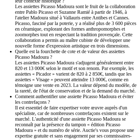
leur contexte historique ?
Les assiettes Picasso Madoura sont le fruit de la collaboration
entre Pablo Picasso et Suzanne Ramié à partir de 1946, à
l'atelier Madoura situé à Vallauris entre Antibes et Cannes.
Picasso, fasciné par la poterie, y a réalisé plus de 3 600 pièces
en céramique, explorant des formes anthropomorphes et
zoomorphes tout en respectant la tradition provençale. Cette
collaboration a permis au maître cubiste de développer une
nouvelle forme d'expression artistique en trois dimensions.
Quelle est la fourchette de cote et de valeur des assiettes
Picasso Madoura ?
Les assiettes Picasso Madoura s'adjugent généralement entre
820 et 13 000€ selon le motif et son renom. Par exemple, les
assiettes « Picador » varient de 820 à 2 850€, tandis que les
assiettes « Visage » peuvent atteindre 13 000€, comme en
témoigne une vente en 2023. La valeur dépend du modèle, de
la rareté, de l'état de conservation et de la demand du marché.
Comment authentifier une assiette Picasso Madoura et éviter
les contrefaçons ?
Il est essentiel de faire expertiser votre œuvre auprès d'un
spécialiste, car de nombreuses contrefaçons existent sur le
marché. L'authenticité d'une assiette Picasso Madoura se
reconnaît par la présence du tampon « édition Picasso
Madoura » et du numéro de série. Auctie's vous propose une
expertise gratuite et sans engagement par ses commissaires-