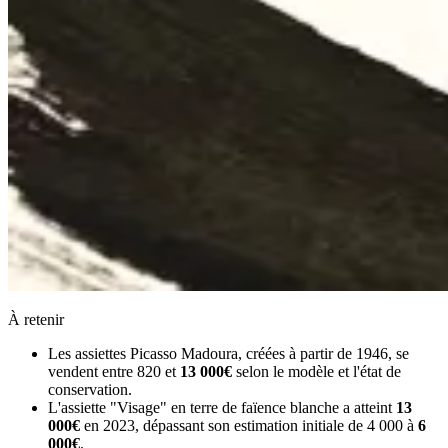
À retenir
Les assiettes Picasso Madoura, créées à partir de 1946, se
vendent entre 820 et
13 000€
selon le modèle et l'état de
conservation.
L'assiette "Visage" en terre de faïence blanche a atteint
13
000€
en 2023, dépassant son estimation initiale de 4 000 à
6
000€
.