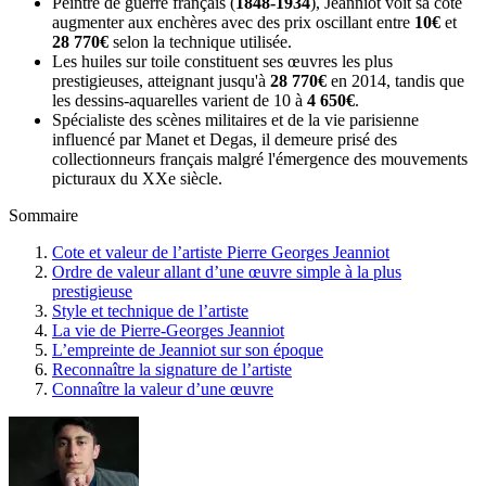
Peintre de guerre français (
1848-1934
), Jeanniot voit sa cote
augmenter aux enchères avec des prix oscillant entre
10€
et
28 770€
selon la technique utilisée.
Les huiles sur toile constituent ses œuvres les plus
prestigieuses, atteignant jusqu'à
28 770€
en 2014, tandis que
les dessins-aquarelles varient de 10 à
4 650€
.
Spécialiste des scènes militaires et de la vie parisienne
influencé par Manet et Degas, il demeure prisé des
collectionneurs français malgré l'émergence des mouvements
picturaux du XXe siècle.
Sommaire
Cote et valeur de l’artiste Pierre Georges Jeanniot
Ordre de valeur allant d’une œuvre simple à la plus
prestigieuse
Style et technique de l’artiste
La vie de Pierre-Georges Jeanniot
L’empreinte de Jeanniot sur son époque
Reconnaître la signature de l’artiste
Connaître la valeur d’une œuvre