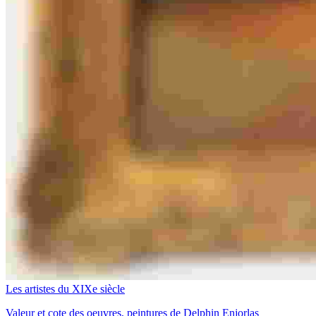
Les artistes du XIXe siècle
Valeur et cote des oeuvres, peintures de Delphin Enjorlas