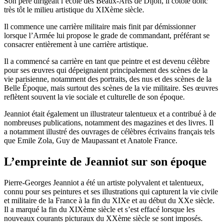
Son père dirigeait l’école des Beaux-Arts de Dijon, il côtoie donc
très tôt le milieu artistique du XIXème siècle.
Il commence une carrière militaire mais finit par démissionner
lorsque l’Armée lui propose le grade de commandant, préférant se
consacrer entièrement à une carrière artistique.
Il a commencé sa carrière en tant que peintre et est devenu célèbre
pour ses œuvres qui dépeignaient principalement des scènes de la
vie parisienne, notamment des portraits, des nus et des scènes de la
Belle Époque, mais surtout des scènes de la vie militaire. Ses œuvres
reflètent souvent la vie sociale et culturelle de son époque.
Jeanniot était également un illustrateur talentueux et a contribué à de
nombreuses publications, notamment des magazines et des livres. Il
a notamment illustré des ouvrages de célèbres écrivains français tels
que Emile Zola, Guy de Maupassant et Anatole France.
L’empreinte de Jeanniot sur son époque
Pierre-Georges Jeanniot a été un artiste polyvalent et talentueux,
connu pour ses peintures et ses illustrations qui capturent la vie civile
et militaire de la France à la fin du XIXe et au début du XXe siècle.
Il a marqué la fin du XIXème siècle et s’est effacé lorsque les
nouveaux courants picturaux du XXème siècle se sont imposés.