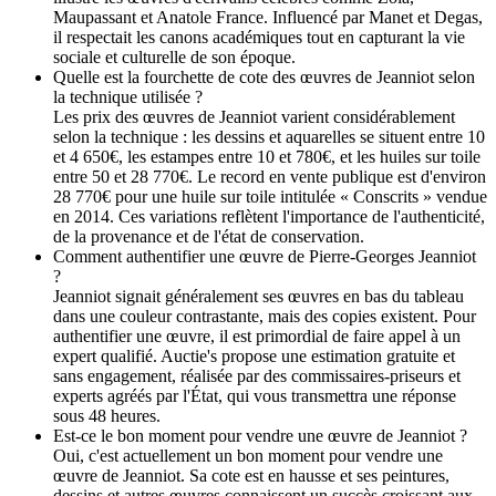
Maupassant et Anatole France. Influencé par Manet et Degas,
il respectait les canons académiques tout en capturant la vie
sociale et culturelle de son époque.
Quelle est la fourchette de cote des œuvres de Jeanniot selon
la technique utilisée ?
Les prix des œuvres de Jeanniot varient considérablement
selon la technique : les dessins et aquarelles se situent entre 10
et 4 650€, les estampes entre 10 et 780€, et les huiles sur toile
entre 50 et 28 770€. Le record en vente publique est d'environ
28 770€ pour une huile sur toile intitulée « Conscrits » vendue
en 2014. Ces variations reflètent l'importance de l'authenticité,
de la provenance et de l'état de conservation.
Comment authentifier une œuvre de Pierre-Georges Jeanniot
?
Jeanniot signait généralement ses œuvres en bas du tableau
dans une couleur contrastante, mais des copies existent. Pour
authentifier une œuvre, il est primordial de faire appel à un
expert qualifié. Auctie's propose une estimation gratuite et
sans engagement, réalisée par des commissaires-priseurs et
experts agréés par l'État, qui vous transmettra une réponse
sous 48 heures.
Est-ce le bon moment pour vendre une œuvre de Jeanniot ?
Oui, c'est actuellement un bon moment pour vendre une
œuvre de Jeanniot. Sa cote est en hausse et ses peintures,
dessins et autres œuvres connaissent un succès croissant aux