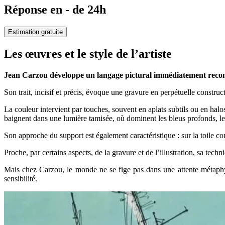
Réponse en - de 24h
Estimation gratuite
Les œuvres et le style de l’artiste
Jean Carzou développe un langage pictural immédiatement reconnai
Son trait, incisif et précis, évoque une gravure en perpétuelle constru
La couleur intervient par touches, souvent en aplats subtils ou en halo
baignent dans une lumière tamisée, où dominent les bleus profonds, les
Son approche du support est également caractéristique : sur la toile co
Proche, par certains aspects, de la gravure et de l’illustration, sa tec
Mais chez Carzou, le monde ne se fige pas dans une attente métaphys
sensibilité.