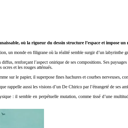
ssable, où la rigueur du dessin structure l’espace et impose un ré
ction, un monde en filigrane où la réalité semble surgir d’un labyrinthe g
s diffus, renforçant l’aspect onirique de ses compositions. Ses paysages 
 ocres et les rouges atténués.
mme sur le papier, il superpose fines hachures et courbes nerveuses, con
hnique rappelle aussi les visions d’un De Chirico par l’étrangeté de ses am
ique : il semble en perpétuelle mutation, comme tissé d’une multitude 