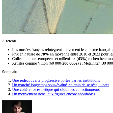
À retenir
Les musées français réintègrent activement le cubisme français
Prix en hausse de
78%
en moyenne entre 2010 et 2023 pour les 
Collectionneurs européens et milléniaux (
43%
) recherchent mod
Artistes comme Villon (60 000-
200 000€
) et Metzinger (30 000
Sommaire
Une redécouverte progressive portée par les institutions
Un marché longtemps sous-évalué, en train de se rééquilibrer
Une cohérence esthétique qui séduit les collectionneurs
Un mouvement riche, aux figures encore abordables