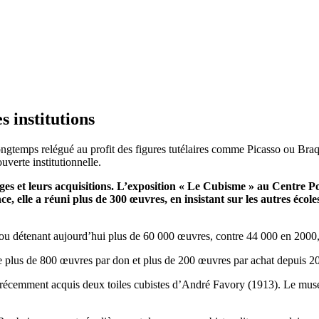
 institutions
gtemps relégué au profit des figures tutélaires comme Picasso ou Braqu
uverte institutionnelle.
hages et leurs acquisitions. L’exposition « Le Cubisme » au Centr
 elle a réuni plus de 300 œuvres, en insistant sur les autres école
idou détenant aujourd’hui plus de 60 000 œuvres, contre 44 000 en 2000, 
e plus de 800 œuvres par don et plus de 200 œuvres par achat depuis 20
écemment acquis deux toiles cubistes d’André Favory (1913). Le musée