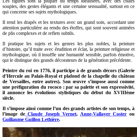
Les figures sont la plupart du temps idéalisées, avec des chairs
souples, des gestes élégants et une certaine sensualité, surtout en ce
qui concerne ses sujets mythologiques.
Il rend les drapés et les textures avec un grand soin, accordant une
attention particulière au rendu des étoffes, qui sont souvent animées
de plis complexes et de reflets subtils.
Il pratique les sujets et les genres les plus nobles, la peinture
d’histoire, qu’il traite avec érudition et éclat, la peinture religieuse et
mythologique, où il insuffle une humanité sensible, parfois émotive,
qui le distingue des grands décorateurs de la génération précédente.
Peintre du roi en 1776, il participe à de grands décors (Galerie
d’Hercule au Palais-Royal et plafond de la chapelle du château
de Versailles, entre autres). Son œuvre s’impose aussi comme
une préfiguration du rococo : par sa palette et son expressivité,
il annonce les évolutions stylistiques du début du XVIIIème
siècle.
Il s’impose ainsi comme l’un des grands artistes de son temps, à
l’image de
Claude Joseph Vernet
,
Anne-Vallayer Coster
ou
Guillaume Guillon Lethière
.