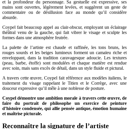
et la profondeur du personnage. Sa gestuelle est expressive, ses
mains sont ouvertes, légèrement levées, et suggèrent un geste de
commentaire ou de désillusion face au monde qu’il considère
absurde.
Coypel fait beaucoup appel au clair-obscur, employant un éclairage
théâtral venu de la gauche, qui fait vibrer le visage et sculpte les
formes dans une atmosphère feutrée.
La palette de l’artiste est chaude et raffinée, les tons bruns, les
rouges sourds et les beiges lumineux forment un camaïeu riche et
enveloppant, dans la tradition caravagesque adoucie. Les textures
(peau, barbe, étoffe) sont modulées et chaque matière est rendue
avec soin, mais sans excès de détail, dans un style fluide et pictural.
A travers cette œuvre, Coypel fait référence aux modèles italiens, le
traitement du visage rappelant le Titien et le Corrège, avec une
douceur expressive qu’il mêle à une noblesse de posture.
Coypel démontre une ambition morale à travers cette œuvre, de
faire du portrait de philosophe un exercice de peinture
d’histoire condensée, qui allie pensée antique, émotion humaine
et maîtrise picturale.
Reconnaître la signature de l’artiste