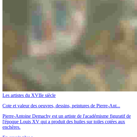
Les artistes du XVIIe siècle
Cote et valeur des oeuvres, dessins, peintures de Pierre-Ant...
Pierre-Antoine Demachy est un artiste de l'académisme figuratif de
l'époque Louis XV qui a produit des huiles sur toiles cotées aux
enchères.