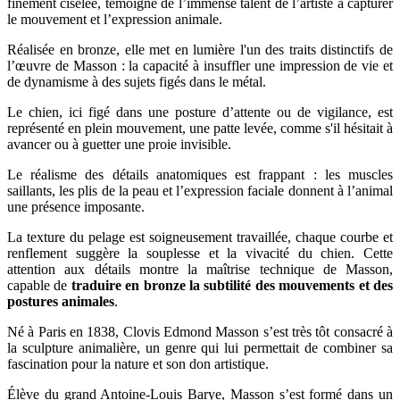
finement ciselée, témoigne de l’immense talent de l’artiste à capturer
le mouvement et l’expression animale.
Réalisée en bronze, elle met en lumière l'un des traits distinctifs de
l’œuvre de Masson : la capacité à insuffler une impression de vie et
de dynamisme à des sujets figés dans le métal.
Le chien, ici figé dans une posture d’attente ou de vigilance, est
représenté en plein mouvement, une patte levée, comme s'il hésitait à
avancer ou à guetter une proie invisible.
Le réalisme des détails anatomiques est frappant : les muscles
saillants, les plis de la peau et l’expression faciale donnent à l’animal
une présence imposante.
La texture du pelage est soigneusement travaillée, chaque courbe et
renflement suggère la souplesse et la vivacité du chien. Cette
attention aux détails montre la maîtrise technique de Masson,
capable de
traduire en bronze la subtilité des mouvements et des
postures animales
.
Né à Paris en 1838, Clovis Edmond Masson s’est très tôt consacré à
la sculpture animalière, un genre qui lui permettait de combiner sa
fascination pour la nature et son don artistique.
Élève du grand Antoine-Louis Barye, Masson s’est formé dans un