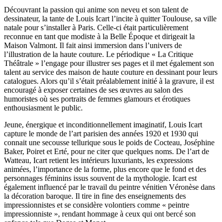
Découvrant la passion qui anime son neveu et son talent de
dessinateur, la tante de Louis Icart l’incite à quitter Toulouse, sa ville
natale pour s’installer à Paris. Celle-ci était particulièrement
reconnue en tant que modiste à la Belle Époque et dirigeait la
Maison Valmont. Il fait ainsi immersion dans l’univers de
l’illustration de la haute couture. Le périodique « La Critique
Théâtrale » l’engage pour illustrer ses pages et il met également son
talent au service des maison de haute couture en dessinant pour leurs
catalogues. Alors qu’il s’était préalablement initié à la gravure, il est
encouragé à exposer certaines de ses œuvres au salon des
humoristes où ses portraits de femmes glamours et érotiques
enthousiasment le public.
Jeune, énergique et inconditionnellement imaginatif, Louis Icart
capture le monde de l’art parisien des années 1920 et 1930 qui
connait une secousse tellurique sous le poids de Cocteau, Joséphine
Baker, Poiret et Erté, pour ne citer que quelques noms. De l’art de
Watteau, Icart retient les intérieurs luxuriants, les expressions
animées, l’importance de la forme, plus encore que le fond et des
personnages féminins issus souvent de la mythologie. Icart est
également influencé par le travail du peintre vénitien Véronèse dans
la décoration baroque. Il tire in fine des enseignements des
impressionnistes et se considère volontiers comme « peintre
impressionniste », rendant hommage à ceux qui ont bercé son