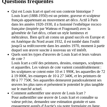
Questions fréquentes
Qui est Louis Icart et quel est son contexte historique ?
Louis Icart (1888-1950) est un peintre, graveur et sculpteur
français appartenant au mouvement art déco. Actif à Paris
dans les années 1920-1930, il a fusionné l'esthétique rococo
française (inspirée par Watteau et Fragonard) avec la
géométrie de l'art déco, créant un style lumineux et
méticuleux. Bien qu'il ait connu un grand succès en Europe et
en Amérique du Nord avant 1932, il est tombé dans l'oubli
jusqu'à sa redécouverte dans les années 1970, moment à partir
duquel son œuvre suscite à nouveau un vif intérêt.
Quels sont les types d'œuvres de Louis Icart et leurs valeurs
de cote ?
Louis Icart a créé des peintures, dessins, estampes, sculptures
et aquarelles. Les valeurs de cote varient considérablement :
les sculptures se cotent entre 10 et 1 990€, les aquarelles de 72
à 19 000€, les estampes de 10 à 27 340€, et les peintures de
80 à 77 750€. Ses aquarelles demeurent paradoxalement ses
œuvres les plus rares et présentent le potentiel le plus tangible
sur le marché actuel.
Comment authentifier une œuvre de Louis Icart ?
Pour authentifier une œuvre de Louis Icart et connaître sa
valeur précise, demandez une estimation gratuite et sans
engagement auprès d'Auctie's via notre formulaire en ligne.