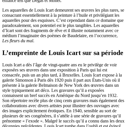
enfance tels que Degas et Monet.
Les aquarelles de Louis Icart demeurent ses œuvres les plus rares, se
consacrant essentiellement à la peinture à l’huile et privilégiant les
aquarelles pour des esquisses. C’est cependant dans ce domaine que
paradoxalement, son potentiel est le plus tangibles. Les aquarelles
d’Icart sont des fragments de rêve et il illustre notamment avec ce
médium l’imaginaire des poèmes de Baudelaire, en l’occurrence,
Les fleurs du mal
.
L’empreinte de Louis Icart sur sa période
Louis Icart a dès l’âge de vingt-quatre ans eu le privilège de voir
exposées ses œuvres dans une exposition à Paris qui lui est
consacrée, puis un an plus tard, à Bruxelles. Louis Icart expose à la
galerie Simonson à Paris dès 1920 puis il part aux États-Unis où il
présente à la galerie Belmaison de New York des œuvres dans un
style typiquement art déco. Les gravures qu’il a exposées
connaissent un bref succès en Amérique du Nord jusqu’en 1932.
Son répertoire recèle plus de cinq cents gravures mais également des
collaborations avec divers artistes pour illustrer des ouvrages avec
des images explicitement érotiques. En 1940, sensible au sort de
plusieurs de ses congénères, il s’attèle à une série de gravures qu’il
prénomme « l’exode ». Malgré le succès qu’il a connu dans les deux
décennies précédentes, Louis Icart tombe dans l’oubli et est évincé