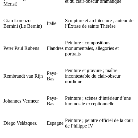
et du clair-obscur dramatique
Merisi)
Gian Lorenzo
Sculpture et architecture ; auteur de
Italie
Bernini (Le Bernin)
l’Éxtase de sainte Thérèse
Peinture ; compositions
Peter Paul Rubens
Flandres
monumentales, allegories et
portraits
Peinture et gravure ; maître
Pays-
Rembrandt van Rijn
incontestable du clair-obscur
Bas
nordique
Pays-
Peinture ; scènes d’intérieur d’une
Johannes Vermeer
Bas
luminosité exceptionnelle
Peinture ; peintre officiel de la cour
Diego Velázquez
Espagne
de Philippe IV