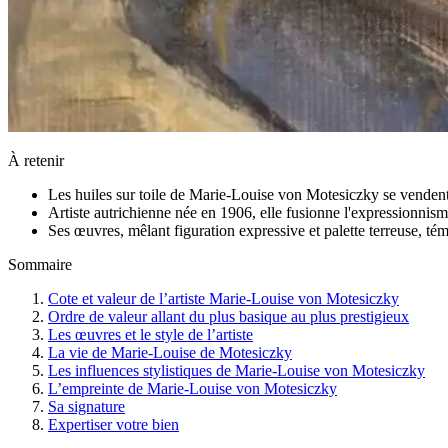
À retenir
Les huiles sur toile de Marie-Louise von Motesiczky se venden
Artiste autrichienne née en 1906, elle fusionne l'expressionnis
Ses œuvres, mêlant figuration expressive et palette terreuse, té
Sommaire
Cote et valeur de l’artiste Marie-Louise von Motesiczky
Ordre de valeur allant du plus basique au plus prestigieux
Les œuvres et le style de l’artiste
La vie de Marie-Louise de Motesiczky
Les influences stylistiques de Marie-Louise von Motesiczky
L’empreinte de Marie-Louise von Motesiczky
Sa signature
Expertiser votre bien