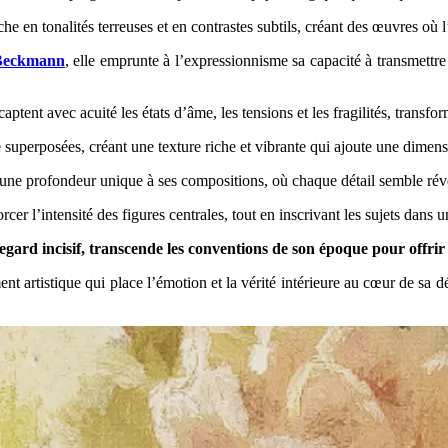
he en tonalités terreuses et en contrastes subtils, créant des œuvres où l
Beckmann
, elle emprunte à l’expressionnisme sa capacité à transmettr
captent avec acuité les états d’âme, les tensions et les fragilités, tran
uperposées, créant une texture riche et vibrante qui ajoute une dimension
une profondeur unique à ses compositions, où chaque détail semble révé
orcer l’intensité des figures centrales, tout en inscrivant les sujets dan
regard incisif, transcende les conventions de son époque pour off
ent artistique qui place l’émotion et la vérité intérieure au cœur de sa 