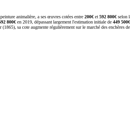
peinture animalière, a ses œuvres cotées entre
200€
et
592 800€
selon l
592 800€
en 2019, dépassant largement l'estimation initiale de
449 500
ur (1865), sa cote augmente régulièrement sur le marché des enchères d