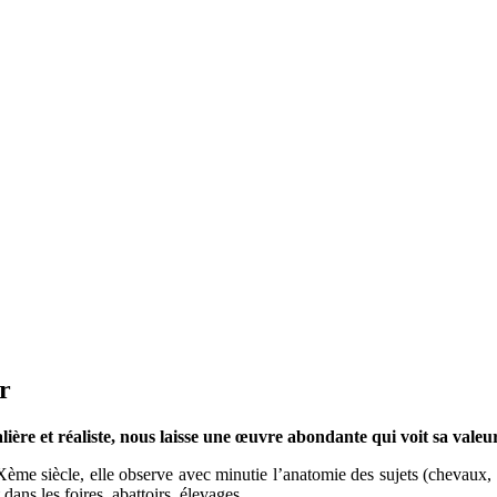
r
ière et réaliste, nous laisse une œuvre abondante qui voit sa vale
 siècle, elle observe avec minutie l’anatomie des sujets (chevaux, bœ
 dans les foires, abattoirs, élevages.