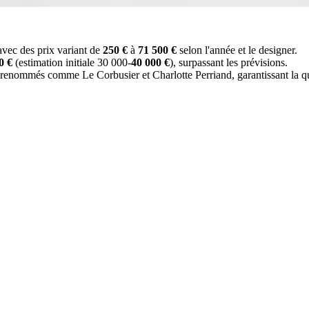
 avec des prix variant de
250 €
à
71 500 €
selon l'année et le designer.
0 €
(estimation initiale 30 000-
40 000 €
), surpassant les prévisions.
 renommés comme Le Corbusier et Charlotte Perriand, garantissant la qua