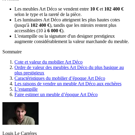
Les meubles Art Déco se vendent entre
10 €
et
102 400 €
selon le type et la rareté de la pièce.
Les luminaires Art Déco atteignent les plus hautes cotes
(jusqu'à
102 400 €
), tandis que les miroirs restent plus
accessibles (10 à
6 000 €
).
L'estampille ou la signature d'un designer prestigieux
augmente considérablement la valeur marchande du meuble.
Sommaire
Cote et valeur du mobilier Art Déco
Ordre de valeur des meubles Art Déco du plus basique au
plus prestigieux
Caractéristiques du mobilier d’époque Art Déco
Les raisons de vendre un meuble Art Déco aux enchères
L’estampille
Faire estimer un meuble d’époque Art Déco
Louis Le Carréres