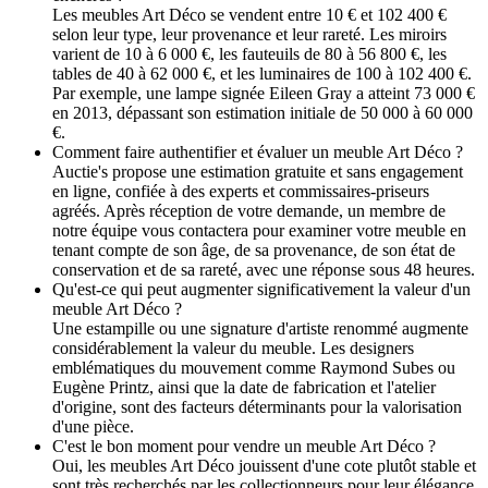
Les meubles Art Déco se vendent entre 10 € et 102 400 €
selon leur type, leur provenance et leur rareté. Les miroirs
varient de 10 à 6 000 €, les fauteuils de 80 à 56 800 €, les
tables de 40 à 62 000 €, et les luminaires de 100 à 102 400 €.
Par exemple, une lampe signée Eileen Gray a atteint 73 000 €
en 2013, dépassant son estimation initiale de 50 000 à 60 000
€.
Comment faire authentifier et évaluer un meuble Art Déco ?
Auctie's propose une estimation gratuite et sans engagement
en ligne, confiée à des experts et commissaires-priseurs
agréés. Après réception de votre demande, un membre de
notre équipe vous contactera pour examiner votre meuble en
tenant compte de son âge, de sa provenance, de son état de
conservation et de sa rareté, avec une réponse sous 48 heures.
Qu'est-ce qui peut augmenter significativement la valeur d'un
meuble Art Déco ?
Une estampille ou une signature d'artiste renommé augmente
considérablement la valeur du meuble. Les designers
emblématiques du mouvement comme Raymond Subes ou
Eugène Printz, ainsi que la date de fabrication et l'atelier
d'origine, sont des facteurs déterminants pour la valorisation
d'une pièce.
C'est le bon moment pour vendre un meuble Art Déco ?
Oui, les meubles Art Déco jouissent d'une cote plutôt stable et
sont très recherchés par les collectionneurs pour leur élégance