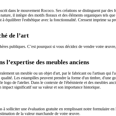
inscrit dans le mouvement Rococo. Ses créations se distinguent par des 
 nature, il intègre des motifs floraux et des éléments organiques tels qu
nt à équilibrer l'esthétique avec la fonctionnalité. Cressent imprime sa p
hé de l’art
ères publiques. C’est pourquoi si vous décidez de vendre votre œuvre, e
ns l’expertise des meubles anciens
ement un meuble ou un objet d'art, par le fabricant ou l'artisan qui l'a c
sa qualité. Les estampilles peuvent prendre la forme d'un timbre, d'une gr
le logo de l'atelier. Dans le contexte de l'ébénisterie et des meubles anci
n impact significatif sur sa valeur et son importance historique.
as à solliciter une évaluation gratuite en remplissant notre formulaire 
estimation de la valeur marchande de votre œuvre.