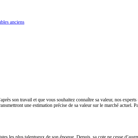
ubles anciens
après son travail et que vous souhaitez connaître sa valeur, nos experts
 transmettront une estimation précise de sa valeur sur le marché actuel. P
stes les plus talentueux de son époque. Depuis, sa cote ne cesse d’au