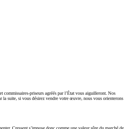
 et commissaires-priseurs agréés par l’État vous aiguilleront. Nos
ar la suite, si vous désirez vendre votre œuvre, nous vous orienterons
gmenter. Cressent s’impose donc comme une valeur sûre du marché de