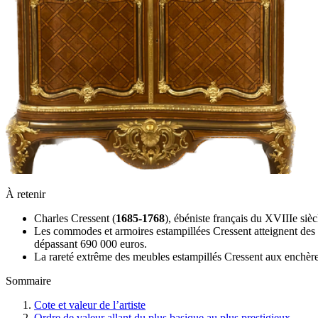
À retenir
Charles Cressent (
1685-1768
), ébéniste français du XVIIIe sièc
Les commodes et armoires estampillées Cressent atteignent des
dépassant 690 000 euros.
La rareté extrême des meubles estampillés Cressent aux enchères 
Sommaire
Cote et valeur de l’artiste
Ordre de valeur allant du plus basique au plus prestigieux