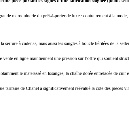
qu’une pièce portant les signes d’une fabrication soignée (points sell
a grande maroquinerie du prêt-à-porter de luxe : contrairement à la mode
et la serrure à cadenas, mais aussi les sangles à boucle héritées de la sel
de vente en ligne maintiennent une pression sur l’offre qui soutient struct
otamment le matelassé en losanges, la chaîne dorée entrelacée de cuir et
ue tarifaire de Chanel a significativement réévalué la cote des pièces v