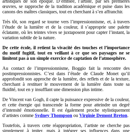
artistiques de son époque. D’emblée, l’artiste, par ses premières
œuvres, se rapproche de la tradition académique et puise dans les
canons des maîtres classiques, tout en cherchant à s’en affranchir.
Très tôt, son regard se tourne vers l’impressionnisme, et, à travers
l’étude de la lumière et de la couleur, il s’approprie une palette
éclatante, où les teintes vives se juxtaposent pour capter l’instant, la
variation subtile de la nature.
De cette école, il retient la vivacité des touches et l’importance
du motif fugitif, tout en veillant à ce que ses paysages ne se
limitent pas à un simple exercice de captation de l’atmosphère.
Au contact de l’impressionnisme, Boggio fait la rencontre des
postimpressionnistes. C’est dans l’étude de Claude Monet qu’il
approfondit son approche de la lumière, des reflets et de la texture,
cherchant à restituer le mouvement de la lumière dans toute sa
fluidité, tout en y insufflant une dimension plus intime.
De Vincent van Gogh, il capte la puissance expressive de la couleur,
et cette énergie qui transcende la forme pour atteindre un degré
d’intensité émotionnelle. Il est également proche stylistiquement
d’artistes comme
Sydney Thompson
ou
Virginie Demont Breton
.
Toutefois, à travers cette réappropriation, l’artiste ne cherche pas
simplement à imiter, mais à intégrer ses influences dans une