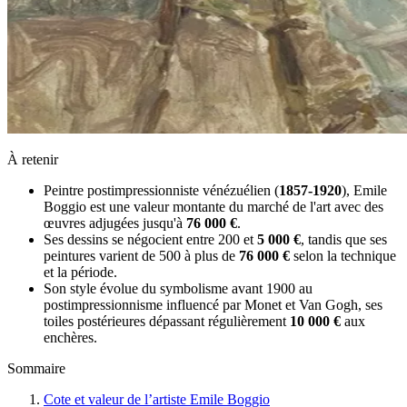
À retenir
Peintre postimpressionniste vénézuélien (
1857-1920
), Emile
Boggio est une valeur montante du marché de l'art avec des
œuvres adjugées jusqu'à
76 000 €
.
Ses dessins se négocient entre 200 et
5 000 €
, tandis que ses
peintures varient de 500 à plus de
76 000 €
selon la technique
et la période.
Son style évolue du symbolisme avant 1900 au
postimpressionnisme influencé par Monet et Van Gogh, ses
toiles postérieures dépassant régulièrement
10 000 €
aux
enchères.
Sommaire
Cote et valeur de l’artiste Emile Boggio