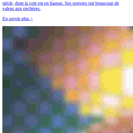
siècle, dont la cote est en hausse. Ses oeuvres ont beaucoup de
valeur aux enchères.
En savoir plus >