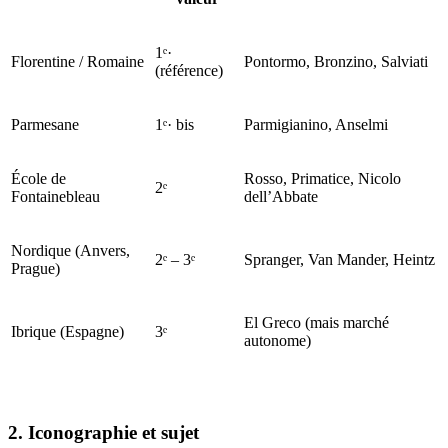
1ᵉ·
Florentine / Romaine
Pontormo, Bronzino, Salviati
(référence)
Parmesane
1ᵉ· bis
Parmigianino, Anselmi
École de
Rosso, Primatice, Nicolo
2ᵉ
Fontainebleau
dell’Abbate
Nordique (Anvers,
2ᵉ – 3ᵉ
Spranger, Van Mander, Heintz
Prague)
El Greco (mais marché
Ibrique (Espagne)
3ᵉ
autonome)
2. Iconographie et sujet