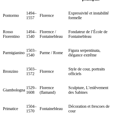
1494–
Expressivité et instabilité
Pontormo
Florence
1557
formelle
Rosso
1494–
Florence /
Fondateur de l’École de
Fiorentino
1540
Fontainebleau
Fontainebleau
1503–
Figura serpentinata,
Parmigianino
Parme / Rome
1540
élégance extrême
1503–
Style de cour, portraits
Bronzino
Florence
1572
officiels
1529–
Florence
Sculpture, L’enlèvement
Giambologna
1608
(flamand)
des Sabines
1504–
Décoration et frescoes de
Primatice
Fontainebleau
1570
cour