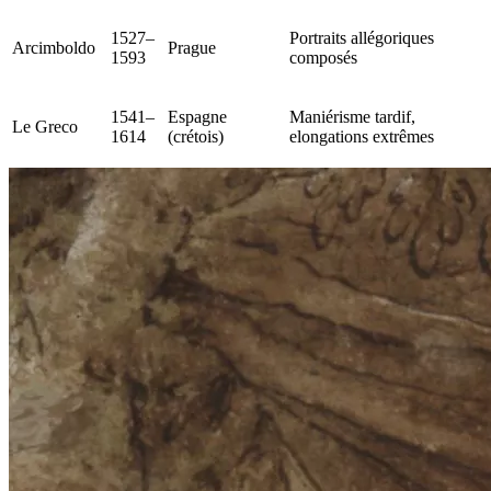
1527–
Portraits allégoriques
Arcimboldo
Prague
1593
composés
1541–
Espagne
Maniérisme tardif,
Le Greco
1614
(crétois)
elongations extrêmes