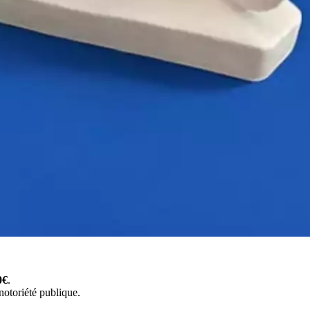
0€
.
 notoriété publique.