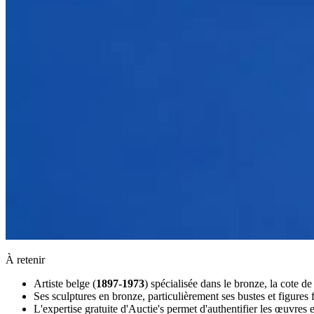
À retenir
Artiste belge (
1897-1973
) spécialisée dans le bronze, la cote 
Ses sculptures en bronze, particulièrement ses bustes et figures 
L'expertise gratuite d'Auctie's permet d'authentifier les œuvres 