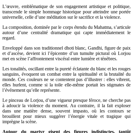
L’œuvre, emblématique de son engagement artistique et politique,
transcende le simple hommage historique pour atteindre une portée
universelle, celle d’une méditation sur le sacrifice et la violence.
La composition, dominée par le corps étendu du Mahatma, s’articule
autour d’une centralité dramatique qui capte immédiatement le
regard.
Enveloppé dans son traditionnel dhoti blanc, Gandhi, figure de paix
et d’ascèse, devient ici l’épicentre d’un tumulte pictural où Lorjou
met en scène l’affrontement viscéral entre lumière et ténèbres.
Les tonalités, oscillant entre la pureté éclatante du blanc et les rouges
sanguins, évoquent un combat entre la spiritualité et la brutalité du
monde. Ces couleurs ne se contentent pas d’illustrer : elles vibrent,
elles hurlent, comme si la toile elle-même portait les stigmates de
l’événement qu’elle représente.
Le pinceau de Lorjou, d’une vigueur presque féroce, ne cherche pas
à adoucir la violence du moment. Au contraire, il la fait exploser
dans une matière dense, souvent impasto, où les contours se
brouillent pour mieux suggérer l’énergie vitale et tragique qui
imprègne la scène.
Autour du martyr gisent des figures indistinctes, tantôt