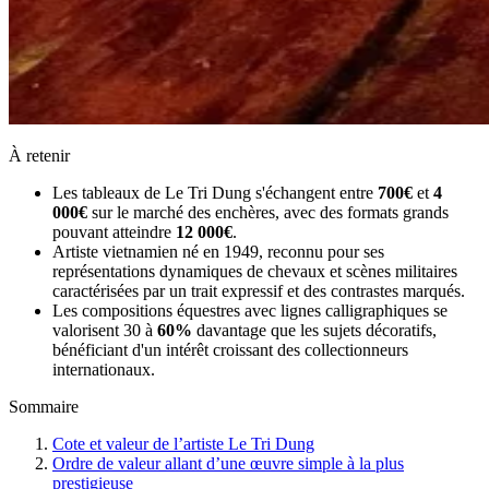
À retenir
Les tableaux de Le Tri Dung s'échangent entre
700€
et
4
000€
sur le marché des enchères, avec des formats grands
pouvant atteindre
12 000€
.
Artiste vietnamien né en 1949, reconnu pour ses
représentations dynamiques de chevaux et scènes militaires
caractérisées par un trait expressif et des contrastes marqués.
Les compositions équestres avec lignes calligraphiques se
valorisent 30 à
60%
davantage que les sujets décoratifs,
bénéficiant d'un intérêt croissant des collectionneurs
internationaux.
Sommaire
Cote et valeur de l’artiste Le Tri Dung
Ordre de valeur allant d’une œuvre simple à la plus
prestigieuse