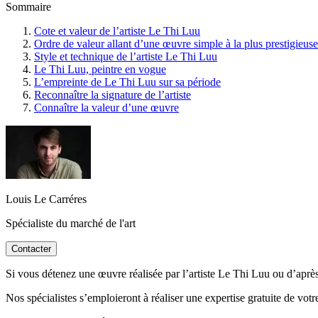
Sommaire
Cote et valeur de l’artiste Le Thi Luu
Ordre de valeur allant d’une œuvre simple à la plus prestigieuse
Style et technique de l’artiste Le Thi Luu
Le Thi Luu, peintre en vogue
L’empreinte de Le Thi Luu sur sa période
Reconnaître la signature de l’artiste
Connaître la valeur d’une œuvre
Louis Le Carréres
Spécialiste du marché de l'art
Contacter
Si vous détenez une œuvre réalisée par l’artiste Le Thi Luu ou d’après,
Nos spécialistes s’emploieront à réaliser une expertise gratuite de vot