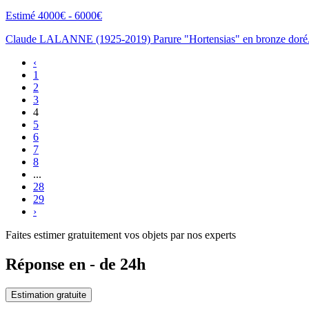
Estimé 4000€ - 6000€
Claude LALANNE (1925-2019) Parure "Hortensias" en bronze doré.
‹
1
2
3
4
5
6
7
8
...
28
29
›
Faites estimer gratuitement vos objets par nos experts
Réponse en - de 24h
Estimation gratuite