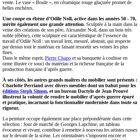
vente. Le vase « Boule », en céramique rouge glaçurée promet de
belles enchères.
Une coupe en ébène d’Odile Noll, active dans les années 50 - 70,
mérite également une grande attention
. Sculptée à la main dans la
veine des créations de son père, Alexandre Noll, dans un bois très
noble (ébène), cette sculpture est caractéristique de l’essence du
travail d’Odile Noll : un travail lent, mesuré, abstrait, qui respecte
par dessus tout le matériau en faisant ressortir ses veines les plus
fines.
Dans le même esprit,
Pierre Chapo
et sa banquette à coulisse en
orme illustre ce souci du matériau et la richesse française de la
production française d’après guerre.
À ses côtés, les autres grands maîtres du mobilier sont présents :
Charlotte Perriand avec divers meubles dont un bahut pour les
éditions Steph Simon
, et un bureau Dactylo de Jean Prouvé
illustrent la volonté de rendre le mobilier d’après guerre épuré
et pratique, incarnant la fonctionnalité moderniste dans toute sa
rigueur.
La peinture occupe également une place prépondérante dans cette
sélection : Jour de marché de Georges Lapchine, un tableau
évocateur et vivant, contribue à remettre à nouveau les artistes russes
sur le devant de la scène. Les orientalistes s’imposent encore et