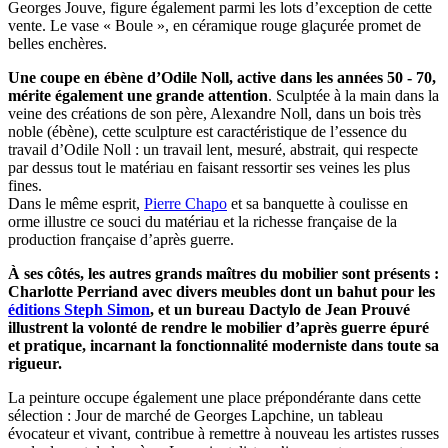
Georges Jouve, figure également parmi les lots d’exception de cette
vente. Le vase « Boule », en céramique rouge glaçurée promet de
belles enchères.
Une coupe en ébène d’Odile Noll, active dans les années 50 - 70,
mérite également une grande attention
. Sculptée à la main dans la
veine des créations de son père, Alexandre Noll, dans un bois très
noble (ébène), cette sculpture est caractéristique de l’essence du
travail d’Odile Noll : un travail lent, mesuré, abstrait, qui respecte
par dessus tout le matériau en faisant ressortir ses veines les plus
fines.
Dans le même esprit,
Pierre Chapo
et sa banquette à coulisse en
orme illustre ce souci du matériau et la richesse française de la
production française d’après guerre.
À ses côtés, les autres grands maîtres du mobilier sont présents :
Charlotte Perriand avec divers meubles dont un bahut pour les
éditions Steph Simon
, et un bureau Dactylo de Jean Prouvé
illustrent la volonté de rendre le mobilier d’après guerre épuré
et pratique, incarnant la fonctionnalité moderniste dans toute sa
rigueur.
La peinture occupe également une place prépondérante dans cette
sélection : Jour de marché de Georges Lapchine, un tableau
évocateur et vivant, contribue à remettre à nouveau les artistes russes