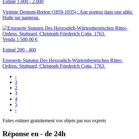
Estimé 1.000 - 2.000
Virginie Demont-Breton (1859-1935) : Ane porteur dans une allée.
Huile sur panneau.
Vendu
1 500,00 €
Estimé 200 - 400
Erneuerte Statuten Des Herzoglich-Würtembergischen Ritter-
Ordens. Stuttgard, Christoph Friederich Cotta, 1763.
‹
1
2
3
4
5
›
Faites estimer gratuitement vos objets par nos experts
Réponse en - de 24h