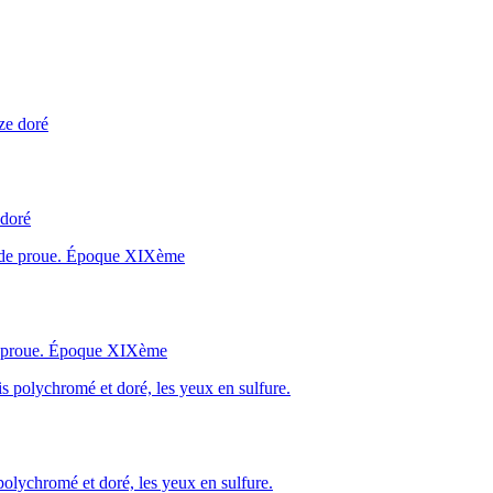
 doré
de proue. Époque XIXème
chromé et doré, les yeux en sulfure.